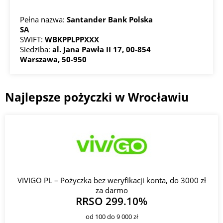
Adres:
ul. Braniborska 14, 53-680 Wrocław;
Kontakt:
1 9999;
Pełna nazwa:
Santander Bank Polska
SA
7 33 Oddział we Wrocławiu
SWIFT:
WBKPPLPPXXX
Siedziba:
al. Jana Pawła II 17, 00-854
Adres:
ul. Cypriana Kamila Norwida 1/3, 50-373 Wrocław;
Warszawa, 50-950
Kontakt:
1 9999;
8 15 Oddział we Wrocławiu
Najlepsze pożyczki w Wrocławiu
Adres:
ul. gen. Tadeusza Bora-Komorowskiego 6, 51-210
Wrocław;
Kontakt:
1 9999;
9 25 Oddział we Wrocławiu
Adres:
ul. Gubińska 17, 54-434 Wrocław;
Kontakt:
1 9999;
VIVIGO PL – Pożyczka bez weryfikacji konta, do 3000 zł
10 11 Oddział we Wrocławiu
za darmo
RRSO 299.10%
Adres:
ul. Krakowska 51/69, 50-424 Wrocław;
Kontakt:
1 9999;
od 100 do 9 000 zł