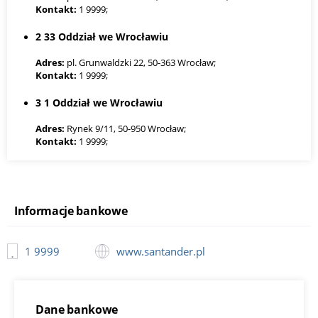
Kontakt:
1 9999;
2 33 Oddział we Wrocławiu
Adres:
pl. Grunwaldzki 22, 50-363 Wrocław;
Kontakt:
1 9999;
3 1 Oddział we Wrocławiu
Adres:
Rynek 9/11, 50-950 Wrocław;
Kontakt:
1 9999;
4 36 Oddział we Wrocławiu
Adres:
ul. Bolesława Chrobrego 12-14, 50-254 Wrocław;
Kontakt:
1 9999;
Informacje bankowe
5 40 Oddział we Wrocławiu
1 9999
www.santander.pl
Adres:
ul. Bolesława Krzywoustego 314/316, 51-312 Wrocław;
Kontakt:
1 9999;
6 7 Oddział we Wrocławiu
Dane bankowe