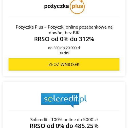
16 17 Oddział we Wrocławiu
Adres:
ul. Powstańców Śląskich 17/115, 53-314 Wrocław;
Kontakt:
1 9999;
Pożyczka Plus – Pożyczki online pozabankowe na
dowód, bez BIK
17 8 Oddział we Wrocławiu
RRSO od 0% do 312%
Adres:
ul. Średzka 32/34, 54-017 Wrocław;
od 300 do 20 000 zł
Kontakt:
1 9999;
30 dni
18 Centrum Usług Oddziałowych
ZŁOŻ WNIOSEK
Adres:
ul. Strzegomska 8-10, 53-611 Wrocław;
Kontakt:
1 9999;
19 12 Oddział we Wrocławiu
Adres:
ul. Widna 2a, 50-545 Wrocław;
Kontakt:
1 9999;
20 1 Oddział w Bielanach Wrocławskich
Solcredit - 100% online do 5000 zł
RRSO od 0% do 485,25%
Adres:
ul. Wrocławska 7, 55-040 Bielany Wrocławskie;