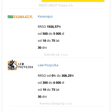
PROFI CREDIT Polska S.A.
Kasanajuz
RRSO
1926,57
%
od
500
do
5 000
zł
od
18
do
75
lat
30
dni
Zaliczka sp. z o.o.
Lew Pozyczka
RRSO od
0
% do
308,25
%
od
300
do
6 000
zł
od
19
do
73
lat
30
dni
Aventus Group Sp z o.o.