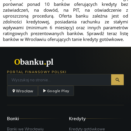
porównać ponad 10 banków oferujących kredyty bez
zaświadczeń, na dowód, na PIT, na oświadczenie z
uproszczoną procedurą. Oferta banku zależna jest od
zdolności kredytowej, posiadania rachunku ze stałymi
wpływami (minimum 6 miesięcy) oraz innych parametrów
ratingowych prezentowanych banków. Sprawdź teraz listę
banków w Wrocławiu oferujących tanie kredyty gotówkowe.
PORTAL FINANSOWY POLSKI
Wrocław
Google Play
Banki
Kredyty
Banki we Wrocławiu
Kredyty gotówkowe