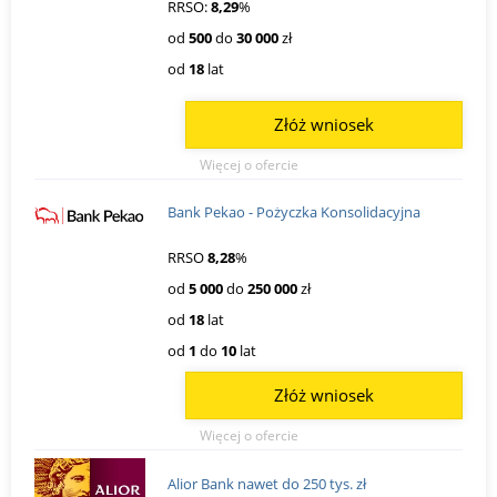
RRSO:
8,29
%
od
500
do
30 000
zł
od
18
lat
Złóż wniosek
Więcej o ofercie
Bank Pekao - Pożyczka Konsolidacyjna
RRSO
8,28
%
od
5 000
do
250 000
zł
od
18
lat
od
1
do
10
lat
Złóż wniosek
Więcej o ofercie
Alior Bank nawet do 250 tys. zł