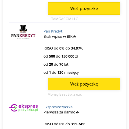
Weź pożyczkę
TAMGACOM LLC
Pan Kredyt
Brak wpisu w BIK🔥
RRSO od
0
% do
34.97
%
od
500
do
150 000
zł
od
20
do
70
lat
od
1
do
120
miesięcy
Weź pożyczkę
Money Beat Sp. z o.o.
EkspresPozyczka
Pierwsza za darmo🔥
RRSO od
0
% do
311.74
%