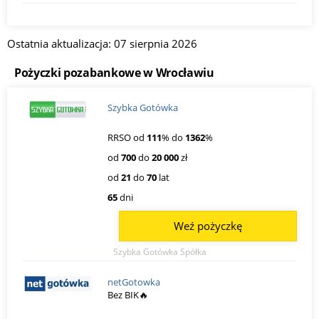
Ostatnia aktualizacja: 07 sierpnia 2026
Pożyczki pozabankowe w Wrocławiu
Szybka Gotówka
RRSO od
111
% do
1362
%
od
700
do
20 000
zł
od
21
do
70
lat
65
dni
Weź pożyczkę
Szybka Gotówka Spółka
netGotowka
Bez BIK🔥