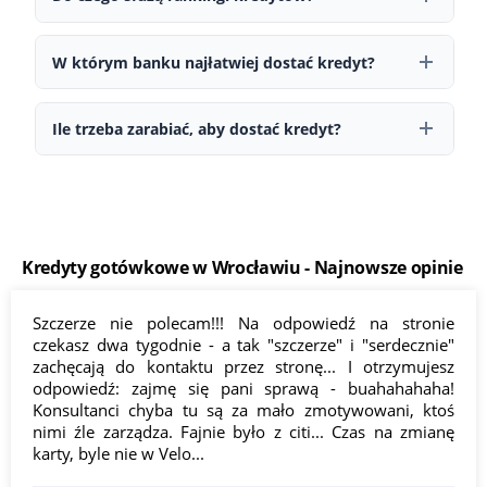
bank ma obowiązek zwrócić część prowizji i kosztów
Rankingi kredytów umożliwiają szybkie porównanie ofert
dodatkowych.
różnych banków w jednym miejscu. Dzięki nim można sprawdzić
W którym banku najłatwiej dostać kredyt?
oprocentowanie, RRSO i dodatkowe koszty, a następnie wybrać
Najłatwiej uzyskać kredyt w banku, w którym masz już konto —
najkorzystniejszą ofertę.
instytucja zna Twoją historię finansową, co może przyspieszyć
Ile trzeba zarabiać, aby dostać kredyt?
decyzję i uprościć procedurę.
Nie ma jednej konkretnej kwoty. Kluczowe jest, aby dochód był
stały i wystarczający do spłaty rat oraz codziennych wydatków.
Kredyty gotówkowe w Wrocławiu - Najnowsze opinie
Szczerze nie polecam!!! Na odpowiedź na stronie
czekasz dwa tygodnie - a tak "szczerze" i "serdecznie"
zachęcają do kontaktu przez stronę... I otrzymujesz
odpowiedź: zajmę się pani sprawą - buahahahaha!
Konsultanci chyba tu są za mało zmotywowani, ktoś
nimi źle zarządza. Fajnie było z citi... Czas na zmianę
karty, byle nie w Velo...