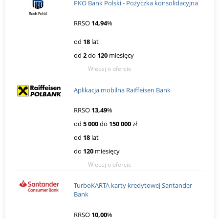
PKO Bank Polski - Pożyczka konsolidacyjna
RRSO
14,94
%
od
18
lat
od
2
do
120
miesięcy
Więcej o ofercie
Aplikacja mobilna Raiffeisen Bank
RRSO
13,49
%
od
5 000
do
150 000
zł
od
18
lat
do
120
miesięcy
Więcej o ofercie
TurboKARTA karty kredytowej Santander
Bank
RRSO
10,00
%