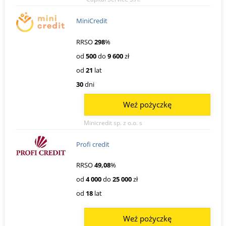
MiniCredit
RRSO
298
%
od
500
do
9 600
zł
od
21
lat
30
dni
Weź pożyczkę
Minicredit sp. z o.o. s
Profi credit
RRSO
49,08
%
od
4 000
do
25 000
zł
od
18
lat
Weź pożyczkę