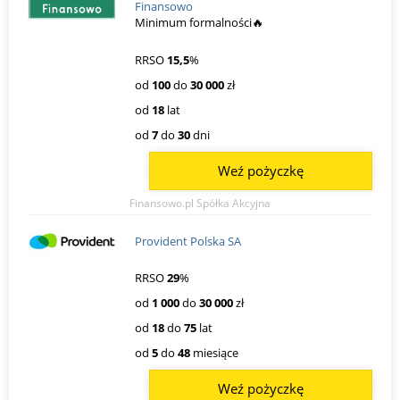
Finansowo
Minimum formalności🔥
RRSO
15,5
%
od
100
do
30 000
zł
od
18
lat
od
7
do
30
dni
Weź pożyczkę
Finansowo.pl Spółka Akcyjna
Provident Polska SA
RRSO
29
%
od
1 000
do
30 000
zł
od
18
do
75
lat
od
5
do
48
miesiące
Weź pożyczkę