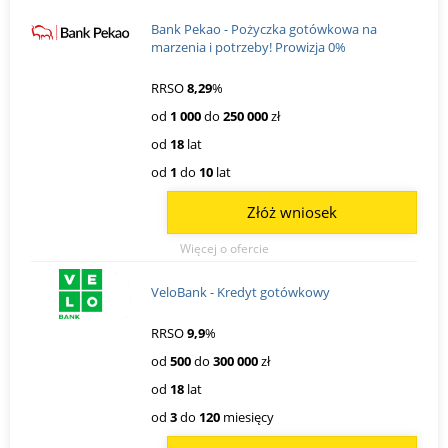
Bank Pekao - Pożyczka gotówkowa na
marzenia i potrzeby! Prowizja 0%
RRSO
8,29
%
od
1 000
do
250 000
zł
od
18
lat
od
1
do
10
lat
Złóż wniosek
Więcej o ofercie
VeloBank - Kredyt gotówkowy
RRSO
9,9
%
od
500
do
300 000
zł
od
18
lat
od
3
do
120
miesięcy