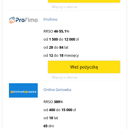
Więcej o ofercie
Profimo
RRSO
46
-
55,1
%
od
1 500
do
12 000
zł
od
28
do
84
lat
od
12
do
18
miesięcy
Weź pożyczkę
Więcej o ofercie
Online Gotowka
RRSO
389
%
od
400
do
15 000
zł
od
18
lat
65
dni