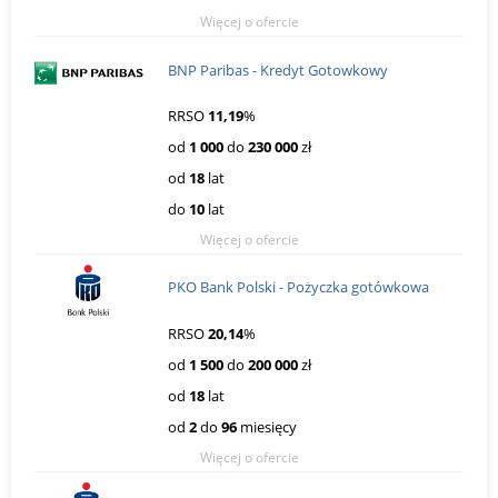
Więcej o ofercie
BNP Paribas - Kredyt Gotowkowy
RRSO
11,19
%
od
1 000
do
230 000
zł
od
18
lat
do
10
lat
Więcej o ofercie
PKO Bank Polski - Pożyczka gotówkowa
RRSO
20,14
%
od
1 500
do
200 000
zł
od
18
lat
od
2
do
96
miesięcy
Więcej o ofercie