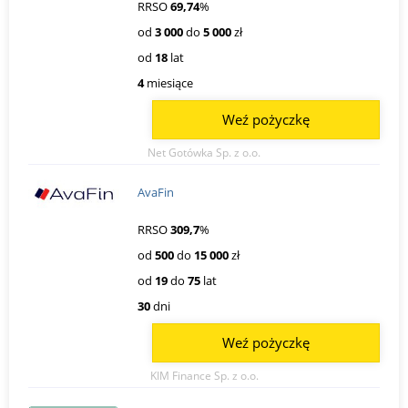
RRSO
69,74
%
od
3 000
do
5 000
zł
od
18
lat
4
miesiące
Weź pożyczkę
Net Gotówka Sp. z o.o.
AvaFin
RRSO
309,7
%
od
500
do
15 000
zł
od
19
do
75
lat
30
dni
Weź pożyczkę
KIM Finance Sp. z o.o.