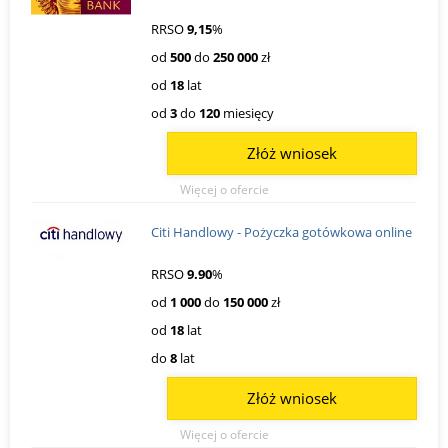
RRSO
9,15
%
od
500
do
250 000
zł
od
18
lat
od
3
do
120
miesięcy
Złóż wniosek
Więcej o ofercie
Citi Handlowy - Pożyczka gotówkowa online
RRSO
9.90
%
od
1 000
do
150 000
zł
od
18
lat
do
8
lat
Złóż wniosek
Więcej o ofercie