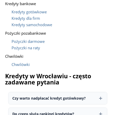
Kredyty bankowe
Kredyty gotówkowe
Kredyty dla firm
Kredyty samochodowe
Pożyczki pozabankowe
Pożyczki darmowe
Pożyczki na raty
Chwilówki
Chwilówki
Kredyty w Wrocławiu - często
zadawane pytania
Czy warto nadpłacać kredyt gotówkowy?
Tak — wcześniejsza spłata lub nadpłata kredytu pozwala
zmniejszyć całkowity koszt zobowiązania. W wielu przypadkach
Do czego służą rankingi kredytów?