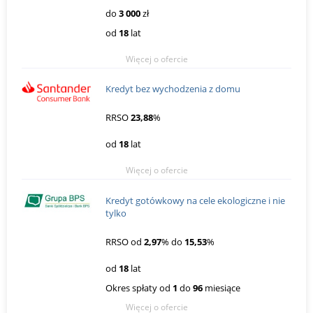
do
3 000
zł
od
18
lat
Więcej o ofercie
Kredyt bez wychodzenia z domu
RRSO
23,88
%
od
18
lat
Więcej o ofercie
Kredyt gotówkowy na cele ekologiczne i nie
tylko
RRSO od
2,97
% do
15,53
%
od
18
lat
Okres spłaty od
1
do
96
miesiące
Więcej o ofercie