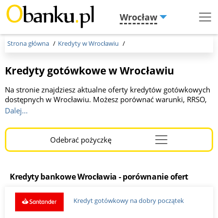
Wrocław
Menu
Burger
Strona główna
Kredyty w Wrocławiu
Kredyty gotówkowe w Wrocławiu
Na stronie znajdziesz aktualne oferty kredytów gotówkowych
dostępnych w Wrocławiu. Możesz porównać warunki, RRSO,
okres spłaty oraz wymagania banków. Wszystkie kredyty
Dalej...
można złożyć online lub w oddziałach banków. To wygodne
narzędzie, które pomoże Ci znaleźć najkorzystniejszą ofertę
finansowania.
Odebrać pożyczkę
Menu
Burger
Kredyty bankowe Wrocławia - porównanie ofert
Kredyt gotówkowy na dobry początek