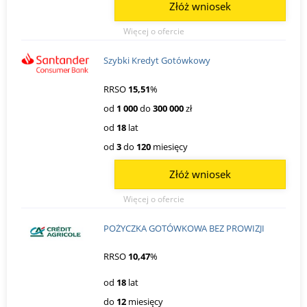
Złóż wniosek
Więcej o ofercie
Szybki Kredyt Gotówkowy
RRSO
15,51
%
od
1 000
do
300 000
zł
od
18
lat
od
3
do
120
miesięcy
Złóż wniosek
Więcej o ofercie
POŻYCZKA GOTÓWKOWA BEZ PROWIZJI
RRSO
10,47
%
od
18
lat
do
12
miesięcy