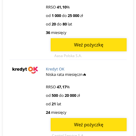
RRSO
41,10
%
od
1 000
do
25 000
zł
od
20
do
80
lat
36
miesięcy
Weź pożyczkę
Aasa Polska S.A.
Kredyt OK
Niska rata miesięczn🔥
RRSO
47,17
%
od
500
do
20 000
zł
od
21
lat
24
miesięcy
Weź pożyczkę
Capital Service S.A.