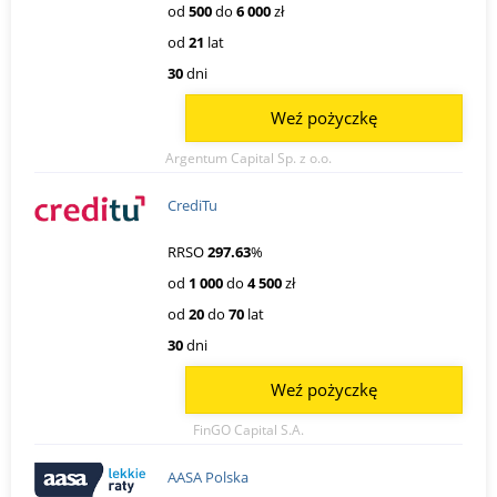
od
500
do
6 000
zł
od
21
lat
30
dni
Weź pożyczkę
Argentum Capital Sp. z o.o.
CrediTu
RRSO
297.63
%
od
1 000
do
4 500
zł
od
20
do
70
lat
30
dni
Weź pożyczkę
FinGO Capital S.A.
AASA Polska