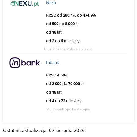
Nexu
RRSO od
280,1
% do
474,9
%
od
500
do
8 000
zł
od
18
lat
od
2
do
6
miesięcy
Blue Finance Polska sp. z o.o.
Inbank
RRSO
4.50
%
od
2 000
do
70 000
zł
od
18
lat
od
4
do
72
miesięcy
AS Inbank Spółka Akcyjna
Ostatnia aktualizacja: 07 sierpnia 2026