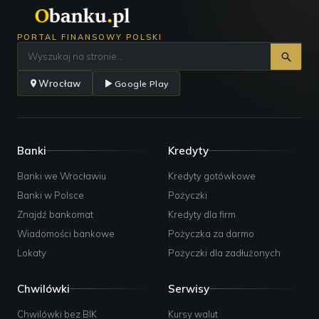
Polska;
Kontakt:
+48 22 893 55 60;
Godziny pracy:
poniedziałek 10:30–18:00, wtorek 09:30–
PORTAL FINANSOWY POLSKI
17:00, środa 09:30–17:00, czwartek 09:30–17:00, piątek
09:30–17:00, sobota Zamknięte, niedziela Zamknięte;
Wrocław
Google Play
Banki
Kredyty
Banki we Wrocławiu
Kredyty gotówkowe
Banki w Polsce
Pożyczki
Znajdź bankomat
Kredyty dla firm
Wiadomości bankowe
Pożyczka za darmo
Lokaty
Pożyczki dla zadłużonych
Chwilówki
Serwisy
Chwilówki bez BIK
Kursy walut