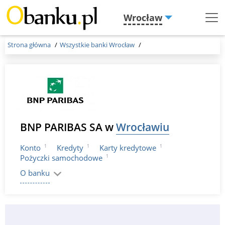
Wrocław
Menu
Burger
Strona główna
Wszystkie banki Wrocław
BNP PARIBAS SA w
Wrocławiu
1
1
1
Konto
Kredyty
Karty kredytowe
1
Pożyczki samochodowe
O banku